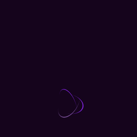
Prof. Dr. Ümit ERT
Ağız Diş ve Çene Cerrahisi, Atatürk Üniversite
DOWNLOAD VCARD
 Rekonstrüksiyon
eksiyonu sonrası mevcut dokunun protezler ile rekonstrüksiy